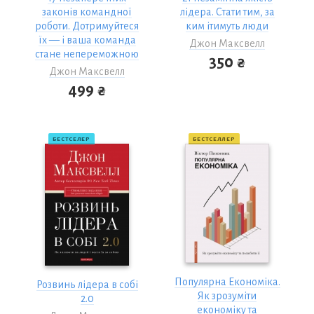
законів командної
лідера. Стати тим, за
роботи. Дотримуйтеся
ким ітимуть люди
їх — і ваша команда
Джон Максвелл
стане непереможною
350 ₴
Джон Максвелл
499 ₴
БЕСТСЕЛЕР
БЕСТСЕЛЛЕР
Популярна Економіка.
Розвинь лідера в собі
Як зрозуміти
2.0
економіку та