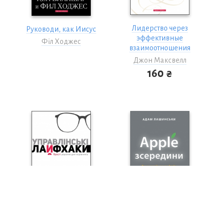
Лидерство через
Руководи, как Иисус
эффективные
Філ Ходжес
взаимоотношения
Джон Максвелл
160 ₴
Управлінські
Apple зсередини