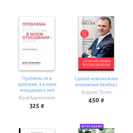
Проблема не в
Сделай невозможное
проблеме, а в моем
возможным (тв.обкл.)
отношении к ней
Андреас Тіссен
Юрій Карманович
450 ₴
325 ₴
ХІТ ПРОДАЖУ