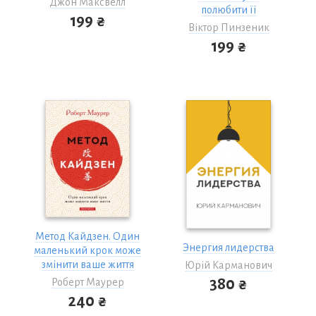
Джон Максвелл
полюбити її
199 ₴
Віктор Пинзеник
199 ₴
Метод Кайдзен. Один
Энергия лидерства
маленький крок може
змінити ваше життя
Юрій Карманович
380 ₴
Роберт Маурер
240 ₴