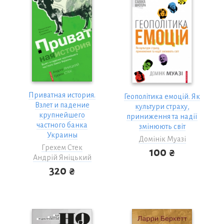
Приватная история.
Геополітика емоцій. Як
Взлет и падение
культури страху,
крупнейшего
приниження та надії
частного банка
змінюють світ
Украины
Домінік Муазі
Грехем Стек
100 ₴
Андрій Яніцький
320 ₴